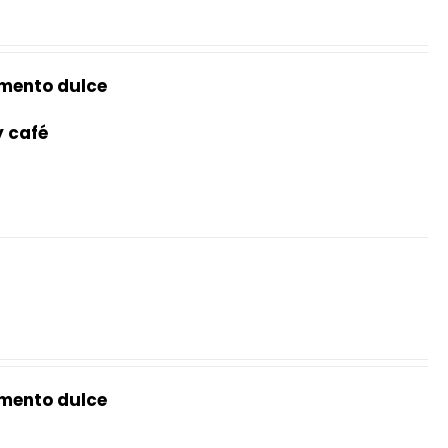
mento dulce
y café
mento dulce