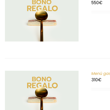
550
€
Menú gas
310
€