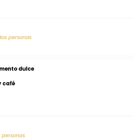
dos personas
mento dulce
y café
s personas