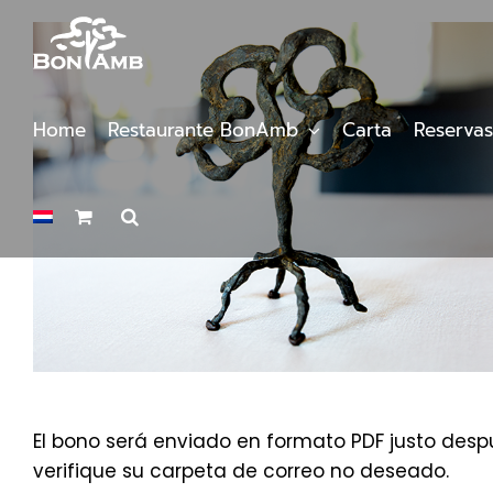
Saltar
al
contenido
Home
Restaurante BonAmb
Carta
Reservas
El bono será enviado en formato PDF justo despu
verifique su carpeta de correo no deseado.