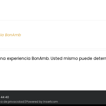
cia BonAmb
na experiencia BonAmb. Usted mismo puede determi
8 44 40
ica de privacidad
|
Powered by Insertcom