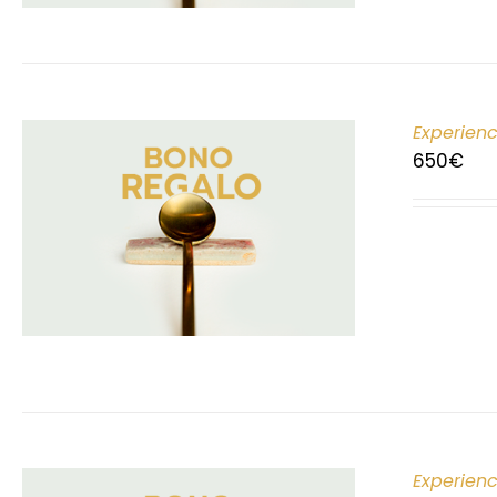
Experien
650
€
Experien