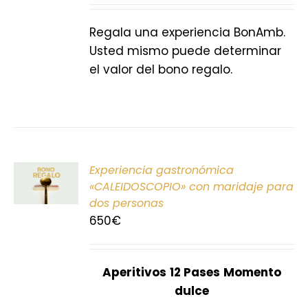
S
Regala una experiencia BonAmb.
Usted mismo puede determinar
el valor del bono regalo.
ONAR
Experiencia gastronómica
E
«CALEIDOSCOPIO» con maridaje para
dos personas
S
650
€
Aperitivos
12 Pases
Momento
dulce