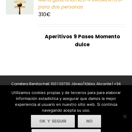
E
para dos personas
310
€
S
Aperitivos
9 Pases
Momento
dulce
Carretera Benitachell, 100 | 03730 Jávea/Xàbia, Alicante | +34
965 08 44 40
Utilizamos cookies propias y de terceros para para elaborar
Copyright 2011-2026 BonAmb Restaurant | All Rights Reserved |
información estadística y asegurar que damos la mejor
Política de privacidad
|
Powered by Insertcom
experiencia al usuario en nuestro sitio web. Si continúa
navegando acepta su uso.
OK Y SEGUIR
NO