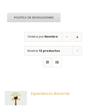
POLÍTICA DE DEVOLUCIONES
Ordena por
Nombre
Mostrar
12 productos
ONAR
Experiencia BonAmb
E