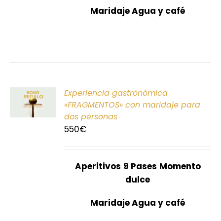
Maridaje Agua y café
ONAR
Experiencia gastronómica
E
«FRAGMENTOS» con maridaje para
dos personas
S
550
€
Aperitivos
9 Pases
Momento
dulce
Maridaje Agua y café