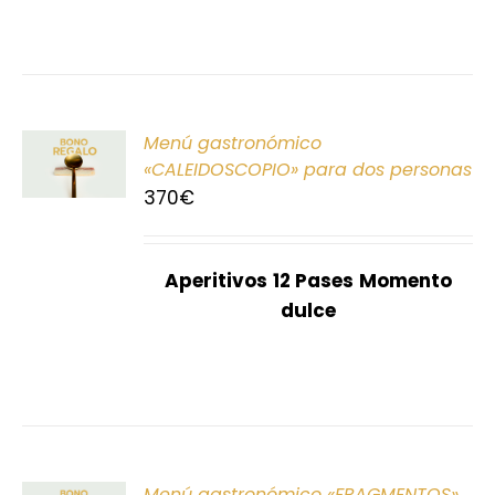
ONAR
Menú gastronómico
E
«CALEIDOSCOPIO» para dos personas
370
€
S
Aperitivos
12 Pases
Momento
dulce
ONAR
Menú gastronómico «FRAGMENTOS»