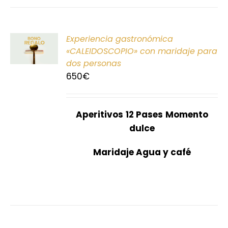
ONAR
Experiencia gastronómica
E
«CALEIDOSCOPIO» con maridaje para
dos personas
S
650
€
Aperitivos
12 Pases
Momento
dulce
Maridaje Agua y café