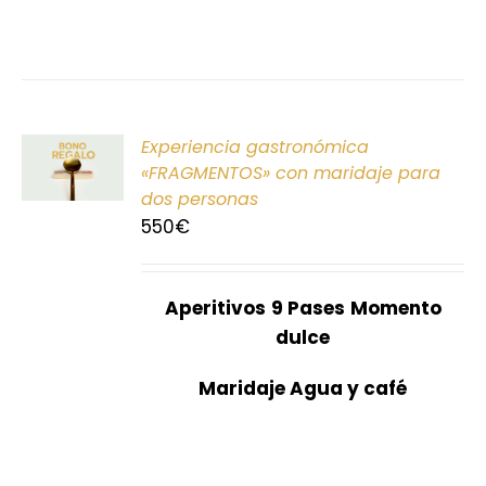
ONAR
Experiencia gastronómica
E
«FRAGMENTOS» con maridaje para
dos personas
S
550
€
Aperitivos
9 Pases
Momento
dulce
Maridaje Agua y café