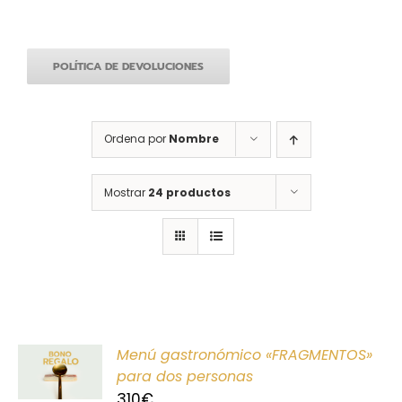
POLÍTICA DE DEVOLUCIONES
Ordena por
Nombre
Mostrar
24 productos
ONAR
Menú gastronómico «FRAGMENTOS»
E
para dos personas
310
€