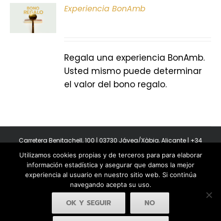
ONAR
Experiencia BonAmb
E
S
Regala una experiencia BonAmb.
Usted mismo puede determinar
el valor del bono regalo.
Carretera Benitachell, 100 | 03730 Jávea/Xàbia, Alicante | +34
965 08 44 40
Utilizamos cookies propias y de terceros para para elaborar
Copyright 2011-2026 BonAmb Restaurant | All Rights Reserved |
información estadística y asegurar que damos la mejor
Política de privacidad
|
Powered by Insertcom
experiencia al usuario en nuestro sitio web. Si continúa
navegando acepta su uso.
OK Y SEGUIR
NO