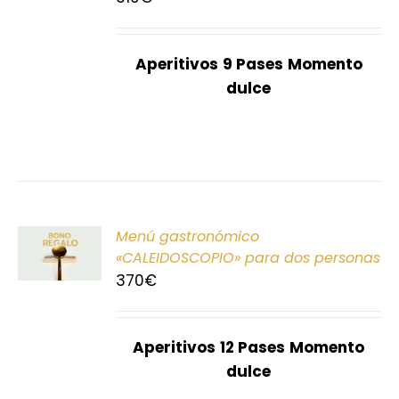
S
Aperitivos
9 Pases
Momento
dulce
ONAR
Menú gastronómico
E
«CALEIDOSCOPIO» para dos personas
370
€
S
Aperitivos
12 Pases
Momento
dulce