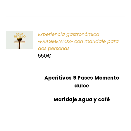
ONAR
Experiencia gastronómica
E
«FRAGMENTOS» con maridaje para
dos personas
S
550
€
Aperitivos
9 Pases
Momento
dulce
Maridaje Agua y café