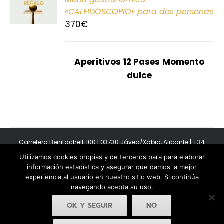
E
«CALEIDOSCOPIO» para dos personas
370
€
S
Aperitivos
12 Pases
Momento
dulce
Carretera Benitachell, 100 | 03730 Jávea/Xàbia, Alicante | +34
965 08 44 40
Utilizamos cookies propias y de terceros para para elaborar
Copyright 2011-2026 BonAmb Restaurant | All Rights Reserved |
información estadística y asegurar que damos la mejor
Política de privacidad
|
Powered by Insertcom
experiencia al usuario en nuestro sitio web. Si continúa
navegando acepta su uso.
OK Y SEGUIR
NO