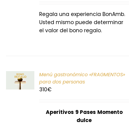
S
Regala una experiencia BonAmb.
Usted mismo puede determinar
el valor del bono regalo.
ONAR
Menú gastronómico «FRAGMENTOS»
E
para dos personas
310
€
S
Aperitivos
9 Pases
Momento
dulce