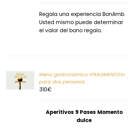
S
Regala una experiencia BonAmb.
Usted mismo puede determinar
el valor del bono regalo.
ONAR
Menú gastronómico «FRAGMENTOS»
E
para dos personas
310
€
S
Aperitivos
9 Pases
Momento
dulce