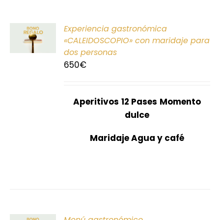
ONAR
Experiencia gastronómica
E
«CALEIDOSCOPIO» con maridaje para
dos personas
S
650
€
Aperitivos
12 Pases
Momento
dulce
Maridaje Agua y café
ONAR
Menú gastronómico