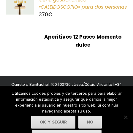
E
«CALEIDOSCOPIO» para dos personas
370
€
S
Aperitivos
12 Pases
Momento
dulce
Carretera Benitachell, 100 | 03730 Jávea/Xàbia, Alicante | +34
965 08 44 40
Utilizamos cookies propias y de terceros para para elaborar
Copyright 2011-2026 BonAmb Restaurant | All Rights Reserved |
información estadística y asegurar que damos la mejor
Política de privacidad
|
Powered by Insertcom
experiencia al usuario en nuestro sitio web. Si continúa
navegando acepta su uso.
OK Y SEGUIR
NO