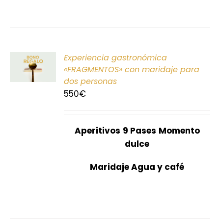
ONAR
Experiencia gastronómica
E
«FRAGMENTOS» con maridaje para
dos personas
S
550
€
Aperitivos
9 Pases
Momento
dulce
Maridaje Agua y café