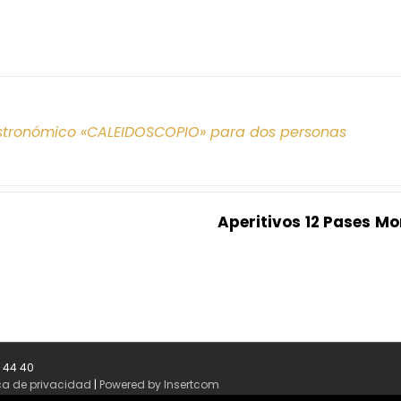
tronómico «CALEIDOSCOPIO» para dos personas
Aperitivos
12 Pases
Mo
8 44 40
ica de privacidad
|
Powered by Insertcom