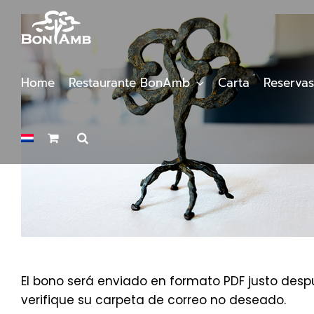
Saltar
al
contenido
Home
Restaurante BonAmb
Carta
Reservas
El bono será enviado en formato PDF justo despu
verifique su carpeta de correo no deseado.