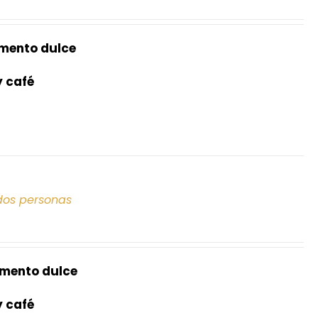
mento dulce
y café
dos personas
mento dulce
y café