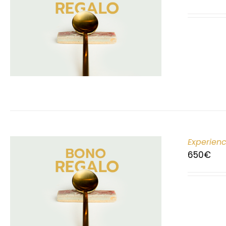
Experien
650
€