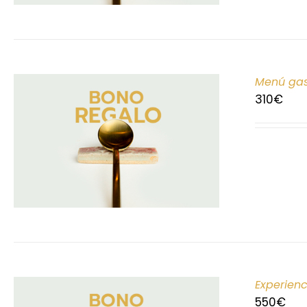
Menú gas
310
€
Experien
550
€