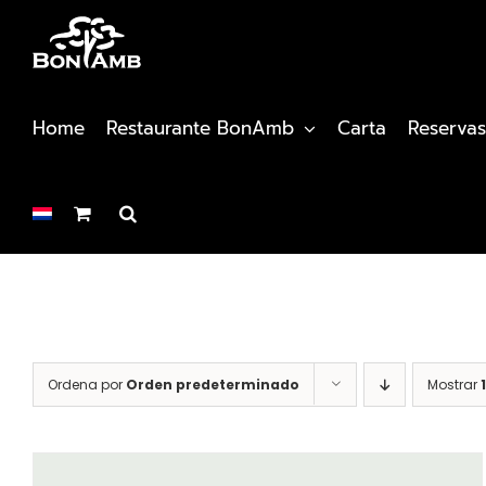
Saltar
al
contenido
Home
Restaurante BonAmb
Carta
Reservas
Ordena por
Orden predeterminado
Mostrar