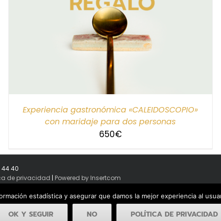
Experiencia gastronómica «CALEIDOSCOPIO»
con maridaje para dos personas
650
€
8 44 40
ica de privacidad
|
Powered by Insertcom
formación estadística y asegurar que damos la mejor experiencia al usu
OK Y SEGUIR
NO
POLÍTICA DE PRIVACIDAD