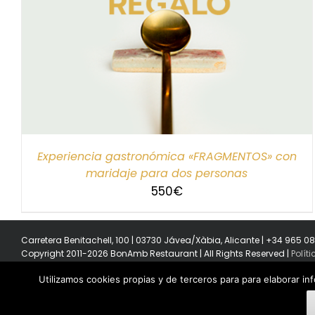
SELECCIONAR IMPORTE
/
DETALLES
Experiencia gastronómica «FRAGMENTOS» con
maridaje para dos personas
550
€
Carretera Benitachell, 100 | 03730 Jávea/Xàbia, Alicante | +34 965 0
Copyright 2011-2026 BonAmb Restaurant | All Rights Reserved |
Polít
Utilizamos cookies propias y de terceros para para elaborar in