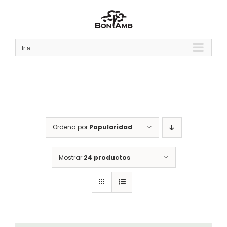
Saltar
al
contenido
Ir a...
Ordena por
Popularidad
Mostrar
24 productos