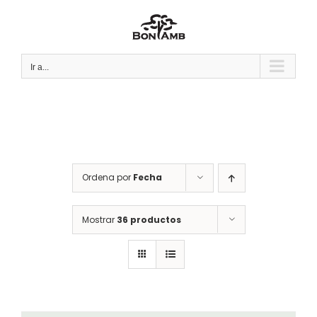
Saltar
al
contenido
Ir a...
Ordena por
Fecha
Mostrar
36 productos