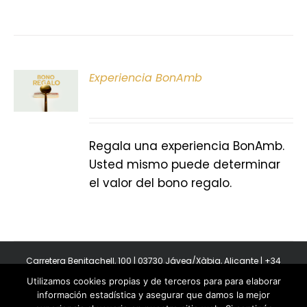
ONAR
Experiencia BonAmb
E
S
Regala una experiencia BonAmb.
Usted mismo puede determinar
el valor del bono regalo.
Carretera Benitachell, 100 | 03730 Jávea/Xàbia, Alicante | +34
965 08 44 40
Utilizamos cookies propias y de terceros para para elaborar
Copyright 2011-2026 BonAmb Restaurant | All Rights Reserved |
información estadística y asegurar que damos la mejor
Política de privacidad
|
Powered by Insertcom