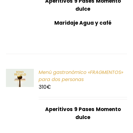
Aperitivos
9 Pases
Momento
dulce
Maridaje Agua y café
ONAR
Menú gastronómico «FRAGMENTOS»
E
para dos personas
310
€
S
Aperitivos
9 Pases
Momento
dulce