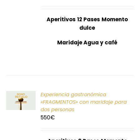
Aperitivos
12 Pases
Momento
dulce
Maridaje Agua y café
ONAR
Experiencia gastronómica
E
«FRAGMENTOS» con maridaje para
dos personas
S
550
€