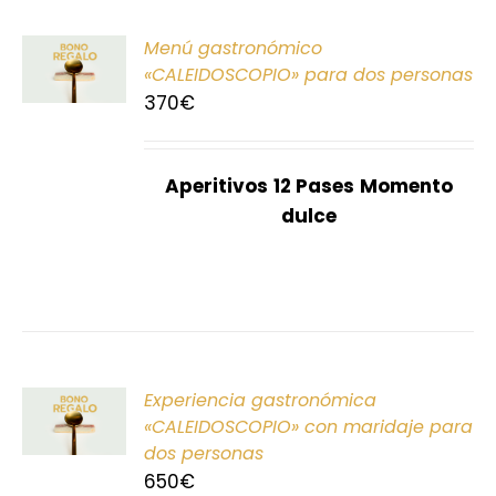
ONAR
Menú gastronómico
E
«CALEIDOSCOPIO» para dos personas
370
€
S
Aperitivos
12 Pases
Momento
dulce
ONAR
Experiencia gastronómica
E
«CALEIDOSCOPIO» con maridaje para
dos personas
S
650
€