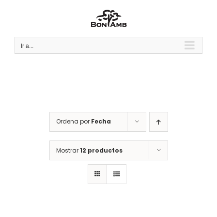
Saltar
al
contenido
Ir a...
Ordena por
Fecha
Mostrar
12 productos