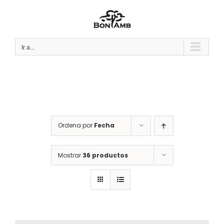
Saltar
al
contenido
Ir a...
Ordena por
Fecha
Mostrar
36 productos