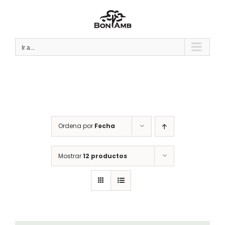
Saltar
al
contenido
Ir a...
Ordena por
Fecha
Mostrar
12 productos