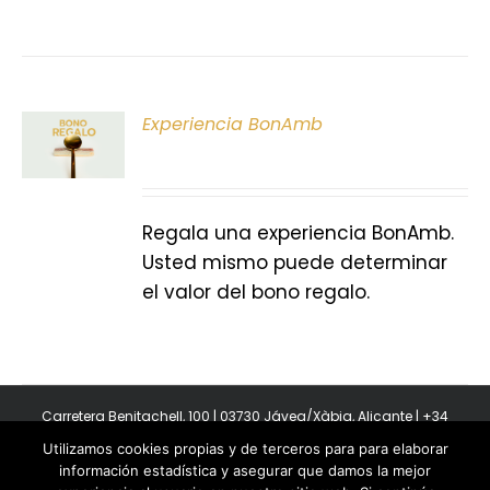
ONAR
Experiencia BonAmb
E
S
Regala una experiencia BonAmb.
Usted mismo puede determinar
el valor del bono regalo.
Carretera Benitachell, 100 | 03730 Jávea/Xàbia, Alicante | +34
965 08 44 40
Utilizamos cookies propias y de terceros para para elaborar
Copyright 2011-2026 BonAmb Restaurant | All Rights Reserved |
información estadística y asegurar que damos la mejor
Política de privacidad
|
Powered by Insertcom