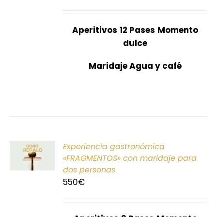
Aperitivos
12 Pases
Momento
dulce
Maridaje Agua y café
ONAR
Experiencia gastronómica
E
«FRAGMENTOS» con maridaje para
dos personas
S
550
€