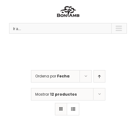
Saltar
al
contenido
Ir a...
Ordena por
Fecha
Mostrar
12 productos