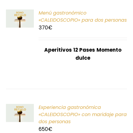
ONAR
Menú gastronómico
E
«CALEIDOSCOPIO» para dos personas
370
€
S
Aperitivos
12 Pases
Momento
dulce
ONAR
Experiencia gastronómica
E
«CALEIDOSCOPIO» con maridaje para
dos personas
S
650
€