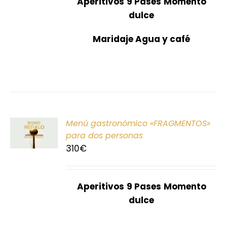
Aperitivos
9 Pases
Momento
dulce
Maridaje Agua y café
ONAR
Menú gastronómico «FRAGMENTOS»
E
para dos personas
310
€
S
Aperitivos
9 Pases
Momento
dulce