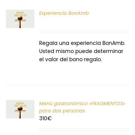
ONAR
Experiencia BonAmb
E
S
Regala una experiencia BonAmb.
Usted mismo puede determinar
el valor del bono regalo.
ONAR
Menú gastronómico «FRAGMENTOS»
E
para dos personas
310
€
S