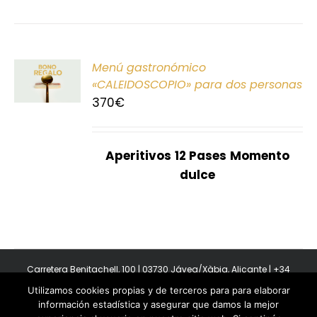
ONAR
Menú gastronómico
E
«CALEIDOSCOPIO» para dos personas
370
€
S
Aperitivos
12 Pases
Momento
dulce
Carretera Benitachell, 100 | 03730 Jávea/Xàbia, Alicante | +34
965 08 44 40
Utilizamos cookies propias y de terceros para para elaborar
Copyright 2011-2026 BonAmb Restaurant | All Rights Reserved |
información estadística y asegurar que damos la mejor
Política de privacidad
|
Powered by Insertcom