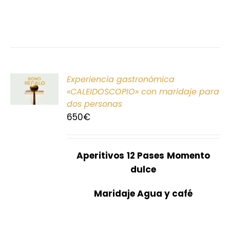
ONAR
Experiencia gastronómica
E
«CALEIDOSCOPIO» con maridaje para
dos personas
S
650
€
Aperitivos
12 Pases
Momento
dulce
Maridaje Agua y café