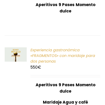
Aperitivos
9 Pases
Momento
dulce
ONAR
Experiencia gastronómica
E
«FRAGMENTOS» con maridaje para
dos personas
S
550
€
Aperitivos
9 Pases
Momento
dulce
Maridaje Agua y café