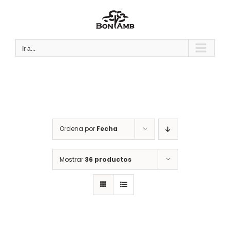
Saltar
al
contenido
Ir a...
Ordena por
Fecha
Mostrar
36 productos