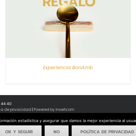
Experiencia BonAmb
8 44 40
ica de privacidad
|
Powered by Insertcom
formación estadística y asegurar que damos la mejor experiencia al usu
OK Y SEGUIR
NO
POLÍTICA DE PRIVACIDAD