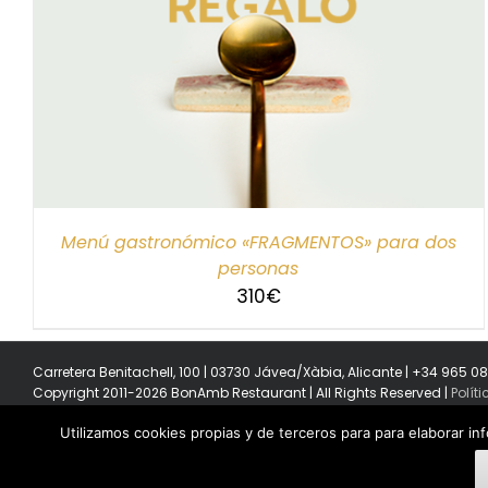
SELECCIONAR IMPORTE
/
DETALLES
Menú gastronómico «FRAGMENTOS» para dos
personas
310
€
Carretera Benitachell, 100 | 03730 Jávea/Xàbia, Alicante | +34 965 0
Copyright 2011-2026 BonAmb Restaurant | All Rights Reserved |
Polít
Utilizamos cookies propias y de terceros para para elaborar in