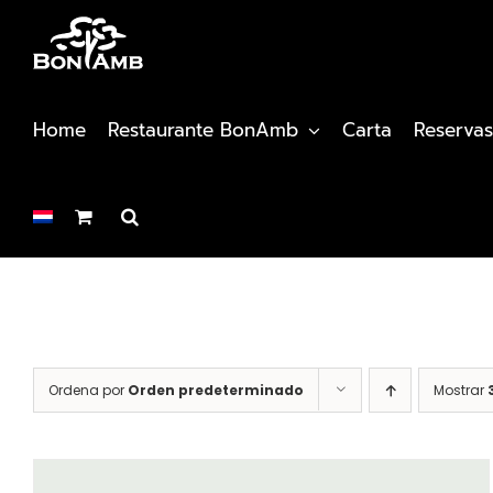
Saltar
al
contenido
Home
Restaurante BonAmb
Carta
Reservas
Ordena por
Orden predeterminado
Mostrar