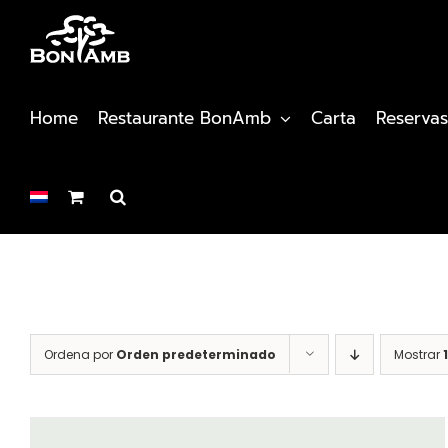
Saltar
al
contenido
Home
Restaurante BonAmb
Carta
Reservas
Ordena por
Orden predeterminado
Mostrar