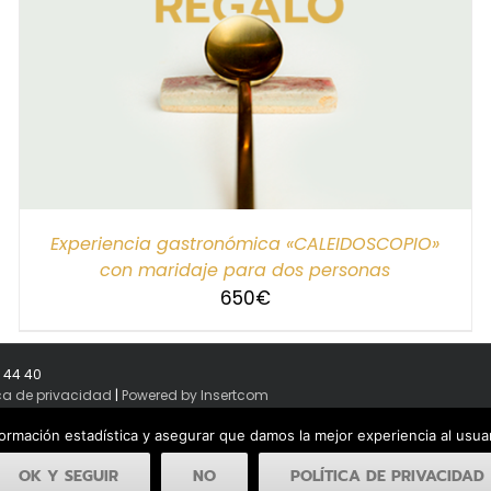
Experiencia gastronómica «CALEIDOSCOPIO»
con maridaje para dos personas
650
€
8 44 40
ica de privacidad
|
Powered by Insertcom
formación estadística y asegurar que damos la mejor experiencia al usu
OK Y SEGUIR
NO
POLÍTICA DE PRIVACIDAD