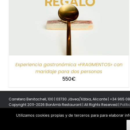
SELECCIONAR IMPORTE
/
DETALLES
Experiencia gastronómica «FRAGMENTOS» con
maridaje para dos personas
550
€
Carretera Benitachell, 100 | 03730 Jávea/Xàbia, Alicante | +34 965 0
Copyright 2011-2026 BonAmb Restaurant | All Rights Reserved |
Polít
Utilizamos cookies propias y de terceros para para elaborar in