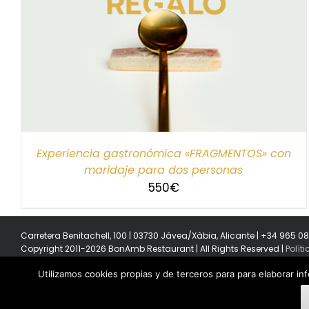
SELECCIONAR IMPORTE
/
DETALLES
Experiencia gastronómica «FRAGMENTOS» con
maridaje para dos personas
550
€
Carretera Benitachell, 100 | 03730 Jávea/Xàbia, Alicante | +34 965 0
Copyright 2011-2026 BonAmb Restaurant | All Rights Reserved |
Polít
Utilizamos cookies propias y de terceros para para elaborar in