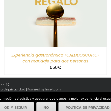
Experiencia gastronómica «CALEIDOSCOPIO»
con maridaje para dos personas
650
€
8 44 40
ica de privacidad
|
Powered by Insertcom
formación estadística y asegurar que damos la mejor experiencia al usu
OK Y SEGUIR
NO
POLÍTICA DE PRIVACIDAD