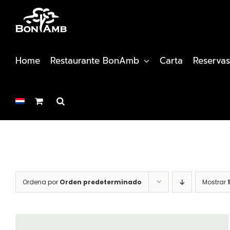
Saltar
al
contenido
Home
Restaurante BonAmb
Carta
Reservas
Ordena por
Orden predeterminado
Mostrar