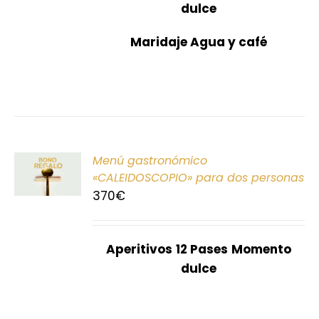
dulce
Maridaje Agua y café
ONAR
Menú gastronómico
E
«CALEIDOSCOPIO» para dos personas
370
€
S
Aperitivos
12 Pases
Momento
dulce