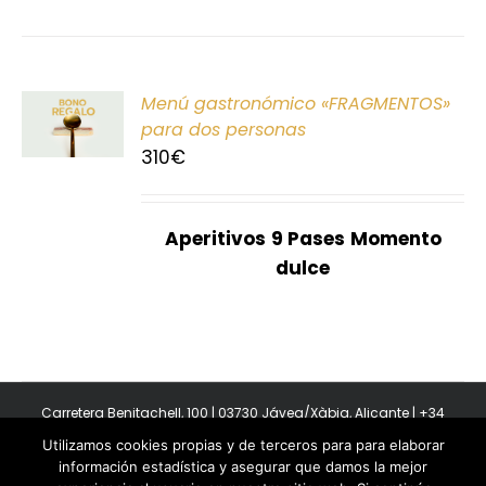
ONAR
Menú gastronómico «FRAGMENTOS»
E
para dos personas
310
€
S
Aperitivos
9 Pases
Momento
dulce
Carretera Benitachell, 100 | 03730 Jávea/Xàbia, Alicante | +34
965 08 44 40
Utilizamos cookies propias y de terceros para para elaborar
Copyright 2011-2026 BonAmb Restaurant | All Rights Reserved |
información estadística y asegurar que damos la mejor
Política de privacidad
|
Powered by Insertcom