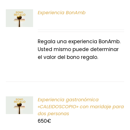
ONAR
Experiencia BonAmb
E
S
Regala una experiencia BonAmb.
Usted mismo puede determinar
el valor del bono regalo.
ONAR
Experiencia gastronómica
E
«CALEIDOSCOPIO» con maridaje para
dos personas
S
650
€