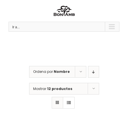
Saltar
al
contenido
Ir a...
Ordena por
Nombre
Mostrar
12 productos