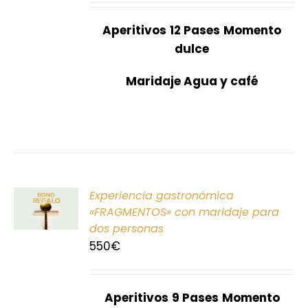
Aperitivos
12 Pases
Momento
dulce
Maridaje Agua y café
ONAR
Experiencia gastronómica
E
«FRAGMENTOS» con maridaje para
dos personas
S
550
€
Aperitivos
9 Pases
Momento