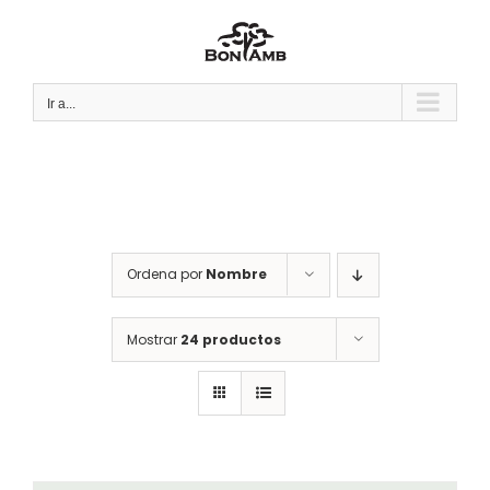
Saltar
al
contenido
Ir a...
Ordena por
Nombre
Mostrar
24 productos