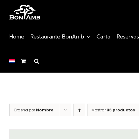
Saltar
al
contenido
Home
Restaurante BonAmb
Carta
Reservas
Ordena por
Nombre
Mostrar
36 productos