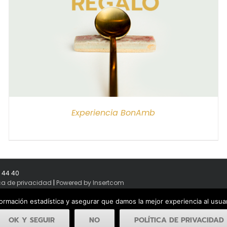
Experiencia BonAmb
8 44 40
ica de privacidad
|
Powered by Insertcom
formación estadística y asegurar que damos la mejor experiencia al usu
OK Y SEGUIR
NO
POLÍTICA DE PRIVACIDAD