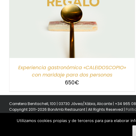
SELECCIONAR IMPORTE
/
DETALLES
Experiencia gastronómica «CALEIDOSCOPIO»
con maridaje para dos personas
650
€
Carretera Benitachell, 100 | 03730 Jávea/Xàbia, Alicante | +34 965 0
Copyright 2011-2026 BonAmb Restaurant | All Rights Reserved |
Polít
Utilizamos cookies propias y de terceros para para elaborar in