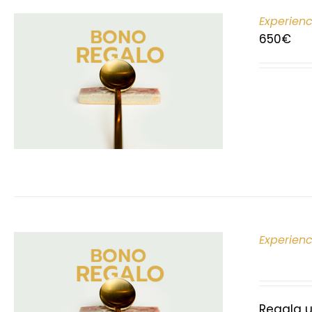
Experien
650
€
Experien
Regala u