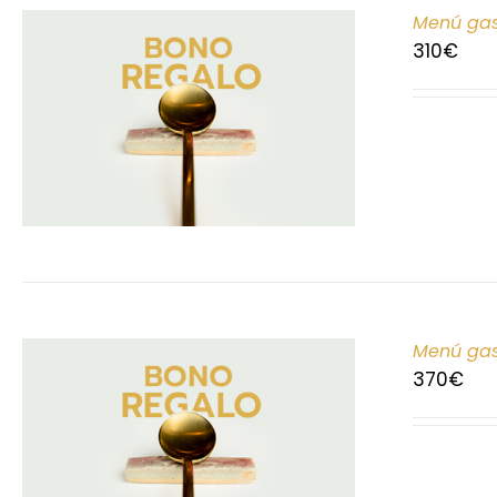
Menú gas
310
€
Menú gas
370
€