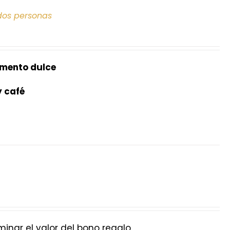
dos personas
mento dulce
y café
nar el valor del bono regalo.