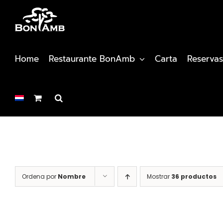
Saltar
al
contenido
Home
Restaurante BonAmb
Carta
Reservas
Ordena por
Nombre
Mostrar
36 productos