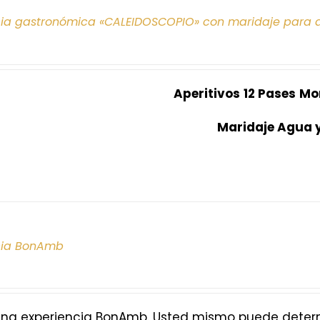
cia gastronómica «CALEIDOSCOPIO» con maridaje para 
Aperitivos
12 Pases
Mo
Maridaje Agua 
cia BonAmb
na experiencia BonAmb. Usted mismo puede determi