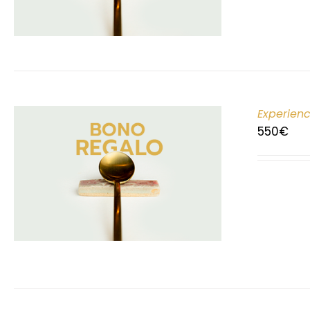
Experien
550
€