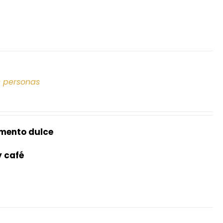
s personas
mento dulce
y café