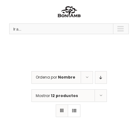
Saltar
al
contenido
Ir a...
Ordena por
Nombre
Mostrar
12 productos