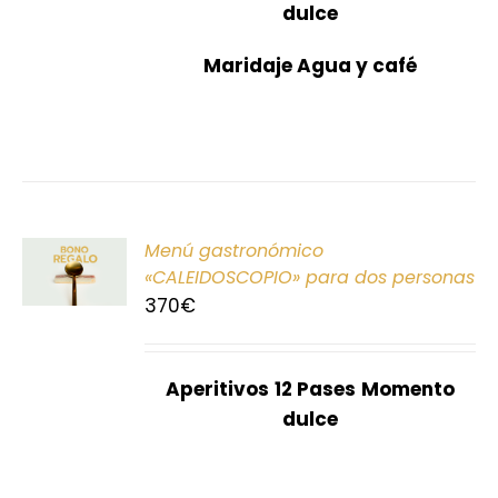
dulce
Maridaje Agua y café
ONAR
Menú gastronómico
E
«CALEIDOSCOPIO» para dos personas
370
€
S
Aperitivos
12 Pases
Momento
dulce