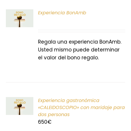
ONAR
Experiencia BonAmb
E
S
Regala una experiencia BonAmb.
Usted mismo puede determinar
el valor del bono regalo.
ONAR
Experiencia gastronómica
E
«CALEIDOSCOPIO» con maridaje para
dos personas
S
650
€