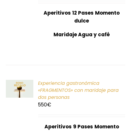
Aperitivos
12 Pases
Momento
dulce
Maridaje Agua y café
ONAR
Experiencia gastronómica
E
«FRAGMENTOS» con maridaje para
dos personas
S
550
€
Aperitivos
9 Pases
Momento