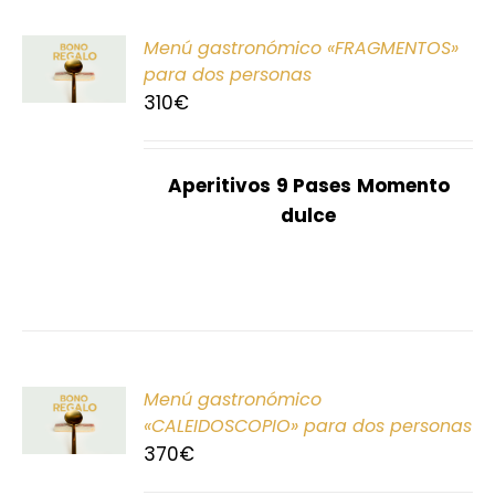
ONAR
Menú gastronómico «FRAGMENTOS»
E
para dos personas
310
€
S
Aperitivos
9 Pases
Momento
dulce
ONAR
Menú gastronómico
E
«CALEIDOSCOPIO» para dos personas
370
€
S