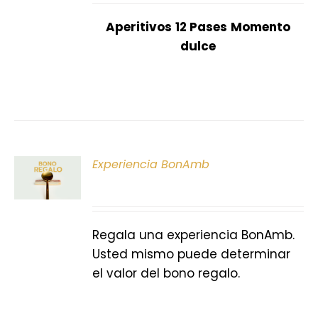
Aperitivos
12 Pases
Momento
dulce
ONAR
Experiencia BonAmb
E
S
Regala una experiencia BonAmb.
Usted mismo puede determinar
el valor del bono regalo.