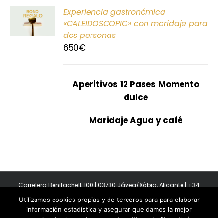
ONAR
Experiencia gastronómica
E
«CALEIDOSCOPIO» con maridaje para
dos personas
S
650
€
Aperitivos
12 Pases
Momento
dulce
Maridaje Agua y café
Carretera Benitachell, 100 | 03730 Jávea/Xàbia, Alicante | +34
965 08 44 40
Utilizamos cookies propias y de terceros para para elaborar
Copyright 2011-2026 BonAmb Restaurant | All Rights Reserved |
información estadística y asegurar que damos la mejor
Política de privacidad
|
Powered by Insertcom