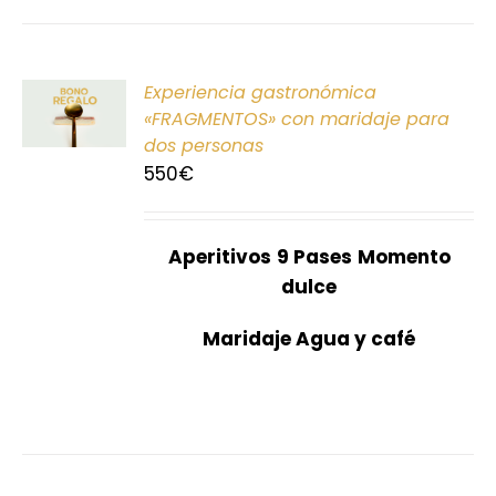
ONAR
Experiencia gastronómica
E
«FRAGMENTOS» con maridaje para
dos personas
S
550
€
Aperitivos
9 Pases
Momento
dulce
Maridaje Agua y café