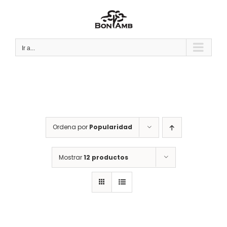
Saltar
al
contenido
Ir a...
Ordena por
Popularidad
Mostrar
12 productos