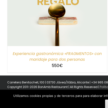
SELECCIONAR IMPORTE
/
DETALLES
Experiencia gastronómica «FRAGMENTOS» con
maridaje para dos personas
550
€
Carretera Benitachell, 100 | 03730 Jávea/Xàbia, Alicante | +34 965 0
Copyright 2011-2026 BonAmb Restaurant | All Rights Reserved |
Polít
Utilizamos cookies propias y de terceros para para elaborar in