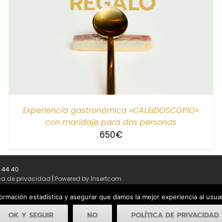
Experiencia gastronómica «CALEIDOSCOPIO»
con maridaje para dos personas
650
€
8 44 40
ica de privacidad
|
Powered by Insertcom
formación estadística y asegurar que damos la mejor experiencia al usu
OK Y SEGUIR
NO
POLÍTICA DE PRIVACIDAD