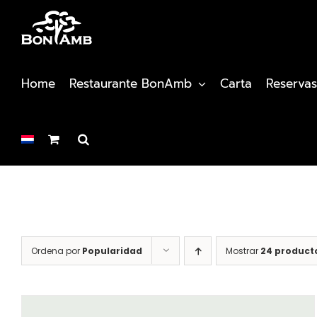
Saltar
al
contenido
Home
Restaurante BonAmb
Carta
Reservas
Ordena por
Popularidad
Mostrar
24 product