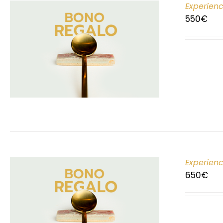
Experien
550
€
Experien
650
€