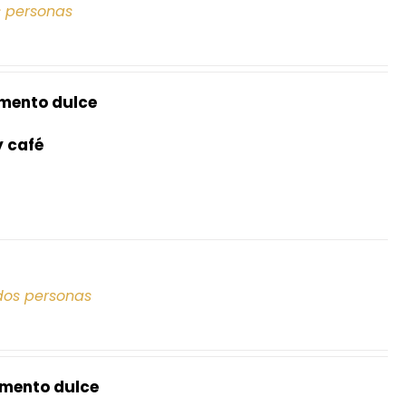
s personas
mento dulce
y café
dos personas
mento dulce