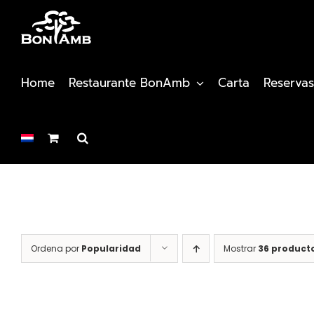
Saltar
al
contenido
Home
Restaurante BonAmb
Carta
Reservas
Ordena por
Popularidad
Mostrar
36 product