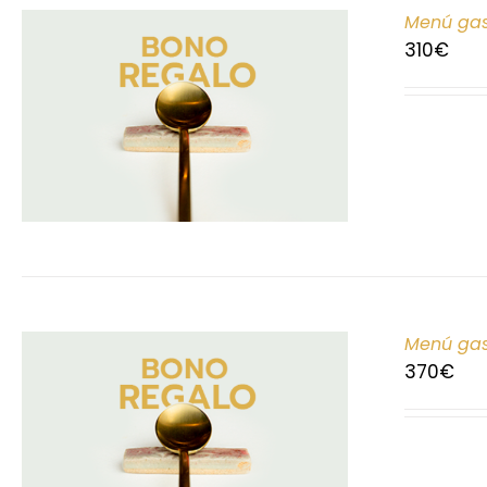
Menú gas
310
€
Menú gas
370
€