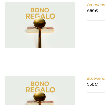
Experien
650
€
Experien
550
€