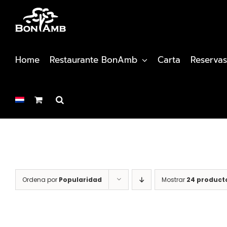
Saltar
al
contenido
Home
Restaurante BonAmb
Carta
Reservas
Ordena por
Popularidad
Mostrar
24 product