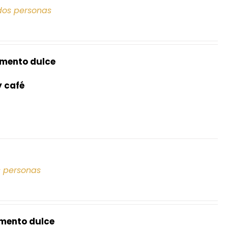
dos personas
mento dulce
y café
s personas
mento dulce