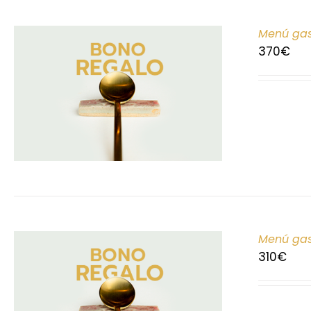
Menú gas
370
€
Menú gas
310
€