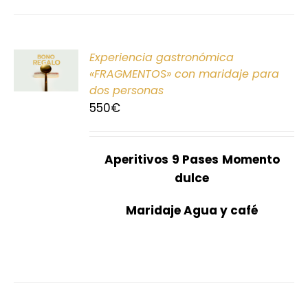
ONAR
Experiencia gastronómica
E
«FRAGMENTOS» con maridaje para
dos personas
S
550
€
Aperitivos
9 Pases
Momento
dulce
Maridaje Agua y café