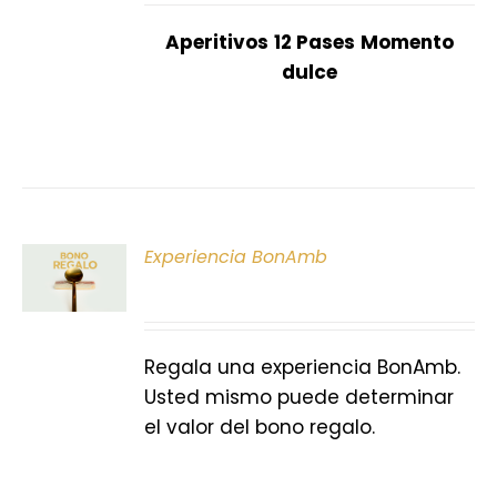
Aperitivos
12 Pases
Momento
dulce
ONAR
Experiencia BonAmb
E
S
Regala una experiencia BonAmb.
Usted mismo puede determinar
el valor del bono regalo.