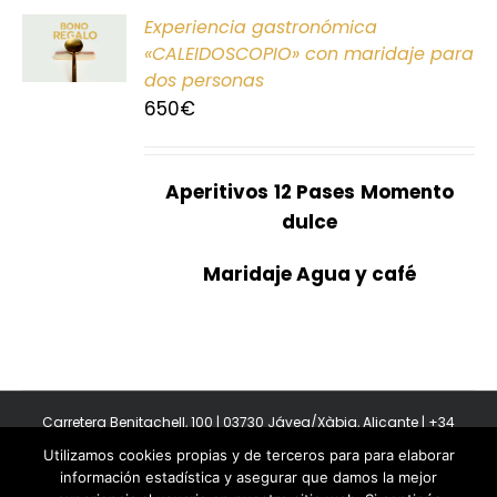
ONAR
Experiencia gastronómica
E
«CALEIDOSCOPIO» con maridaje para
dos personas
S
650
€
Aperitivos
12 Pases
Momento
dulce
Maridaje Agua y café
Carretera Benitachell, 100 | 03730 Jávea/Xàbia, Alicante | +34
965 08 44 40
Utilizamos cookies propias y de terceros para para elaborar
Copyright 2011-2026 BonAmb Restaurant | All Rights Reserved |
información estadística y asegurar que damos la mejor
Política de privacidad
|
Powered by Insertcom