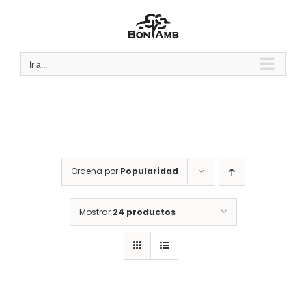
Saltar
al
contenido
Ir a...
Ordena por
Popularidad
Mostrar
24 productos