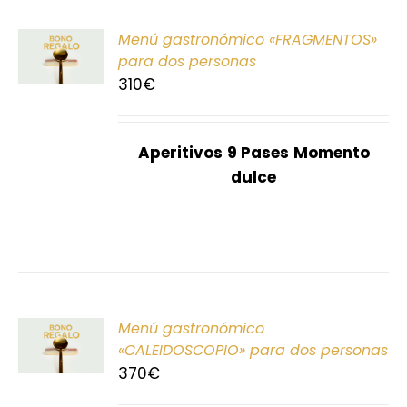
ONAR
Menú gastronómico «FRAGMENTOS»
E
para dos personas
310
€
S
Aperitivos
9 Pases
Momento
dulce
ONAR
Menú gastronómico
E
«CALEIDOSCOPIO» para dos personas
370
€
S