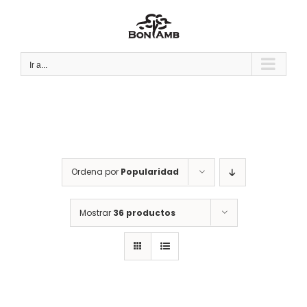
Saltar
al
contenido
Ir a...
Ordena por
Popularidad
Mostrar
36 productos