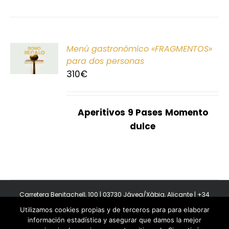
ONAR
Menú gastronómico «FRAGMENTOS»
E
para dos personas
310
€
S
Aperitivos
9 Pases
Momento
dulce
Carretera Benitachell, 100 | 03730 Jávea/Xàbia, Alicante | +34
965 08 44 40
Utilizamos cookies propias y de terceros para para elaborar
Copyright 2011-2026 BonAmb Restaurant | All Rights Reserved |
información estadística y asegurar que damos la mejor
Política de privacidad
|
Powered by Insertcom