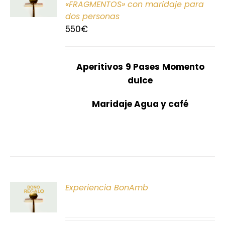
«FRAGMENTOS» con maridaje para
dos personas
S
550
€
Aperitivos
9 Pases
Momento
dulce
Maridaje Agua y café
ONAR
Experiencia BonAmb
E
S