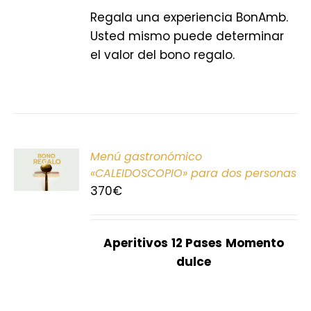
Regala una experiencia BonAmb.
Usted mismo puede determinar
el valor del bono regalo.
ONAR
Menú gastronómico
E
«CALEIDOSCOPIO» para dos personas
370
€
S
Aperitivos
12 Pases
Momento
dulce