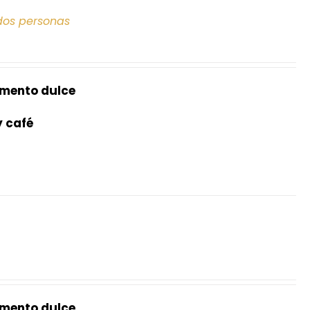
dos personas
mento dulce
y café
mento dulce