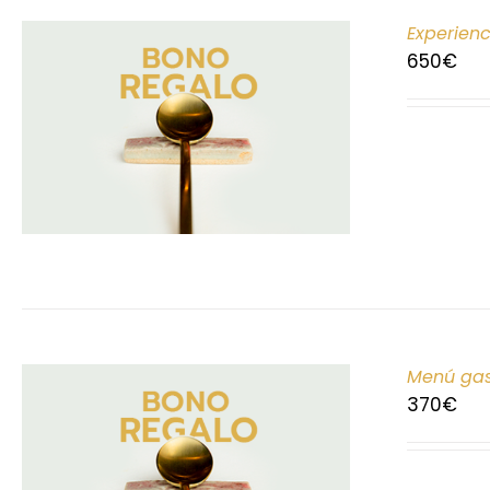
Experien
650
€
Menú gas
370
€