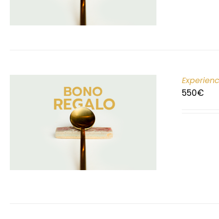
Experien
550
€