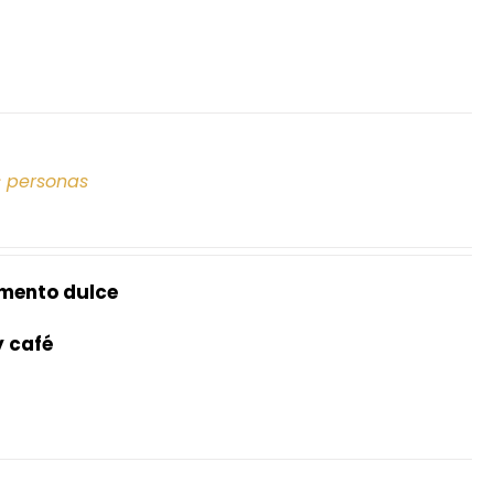
s personas
mento dulce
y café