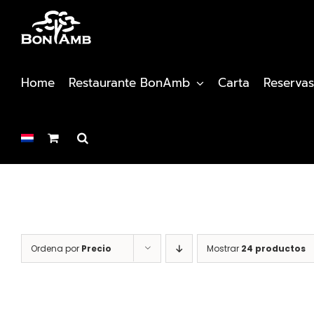
Saltar
al
contenido
Home
Restaurante BonAmb
Carta
Reservas
Ordena por
Precio
Mostrar
24 productos