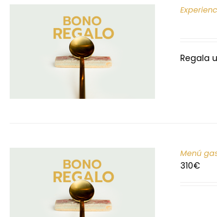
Experien
Regala u
Menú gas
310
€