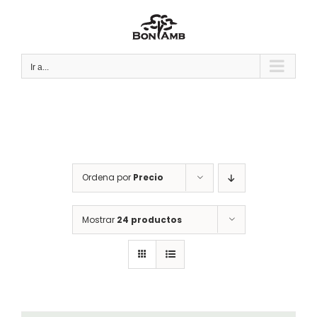
Saltar
al
contenido
Ir a...
Ordena por
Precio
Mostrar
24 productos