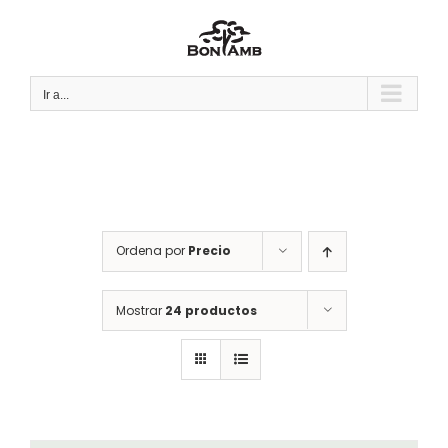
Saltar
al
contenido
Ir a...
Ordena por
Precio
Mostrar
24 productos