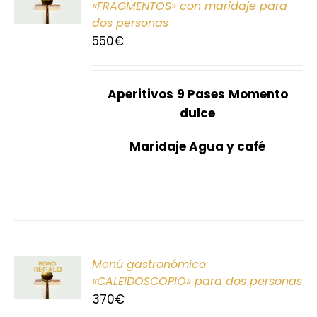
«FRAGMENTOS» con maridaje para
dos personas
S
550
€
Aperitivos
9 Pases
Momento
dulce
Maridaje Agua y café
ONAR
Menú gastronómico
E
«CALEIDOSCOPIO» para dos personas
370
€
S