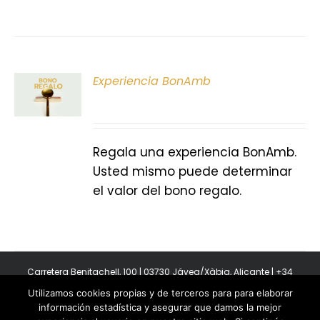
ONAR
Experiencia BonAmb
E
S
Regala una experiencia BonAmb.
Usted mismo puede determinar
el valor del bono regalo.
Carretera Benitachell, 100 | 03730 Jávea/Xàbia, Alicante | +34
965 08 44 40
Utilizamos cookies propias y de terceros para para elaborar
Copyright 2011-2026 BonAmb Restaurant | All Rights Reserved |
información estadística y asegurar que damos la mejor
Política de privacidad
|
Powered by Insertcom