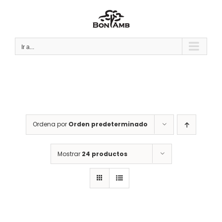
Saltar
al
contenido
Ir a...
Ordena por
Orden predeterminado
Mostrar
24 productos