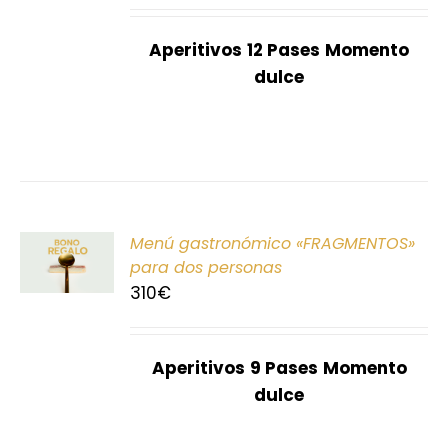
Aperitivos
12 Pases
Momento
dulce
ONAR
Menú gastronómico «FRAGMENTOS»
E
para dos personas
310
€
S
Aperitivos
9 Pases
Momento
dulce