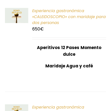
ONAR
Experiencia gastronómica
E
«CALEIDOSCOPIO» con maridaje para
dos personas
S
650
€
Aperitivos
12 Pases
Momento
dulce
Maridaje Agua y café
ONAR
Experiencia gastronómica
E