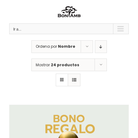
Saltar
al
contenido
Ir a...
Ordena por
Nombre
Mostrar
24 productos