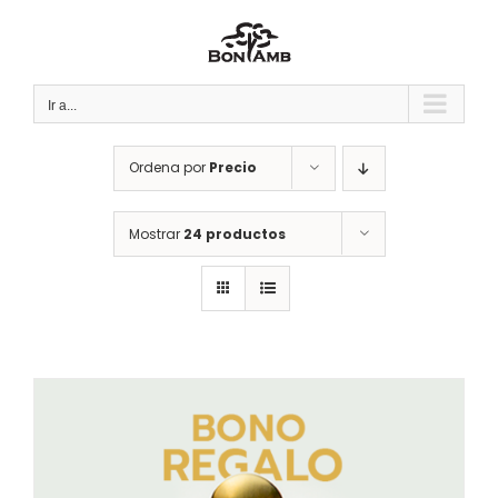
Saltar
al
contenido
Ir a...
Ordena por
Precio
Mostrar
24 productos