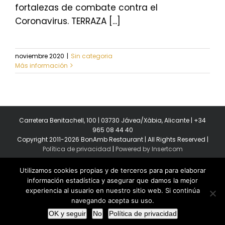
fortalezas de combate contra el
Coronavirus. TERRAZA [...]
noviembre 2020
|
Sin categoria
Más información
Carretera Benitachell, 100 | 03730 Jávea/Xàbia, Alicante | +34
965 08 44 40
Copyright 2011-2026 BonAmb Restaurant | All Rights Reserved |
Política de privacidad
|
Powered by Insertcom
Utilizamos cookies propias y de terceros para para elaborar
información estadística y asegurar que damos la mejor
experiencia al usuario en nuestro sitio web. Si continúa
navegando acepta su uso.
Facebook
YouTube
Instagram
MyBusiness
OK y seguir
No
Política de privacidad