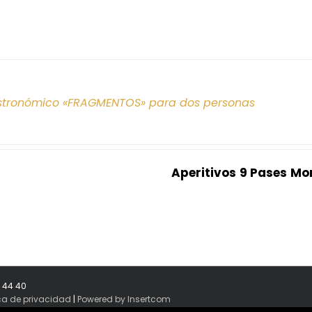
tronómico «FRAGMENTOS» para dos personas
Aperitivos
9 Pases
Mo
8 44 40
ica de privacidad
|
Powered by Insertcom