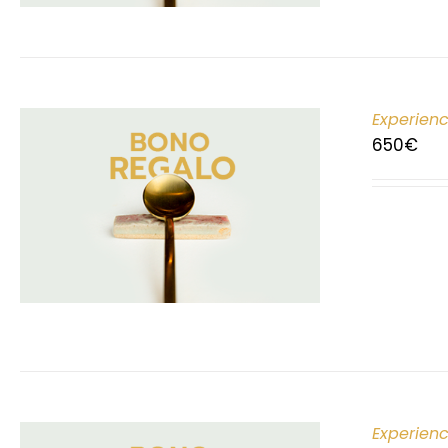
Experien
650
€
Experien