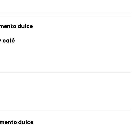
mento dulce
y café
mento dulce