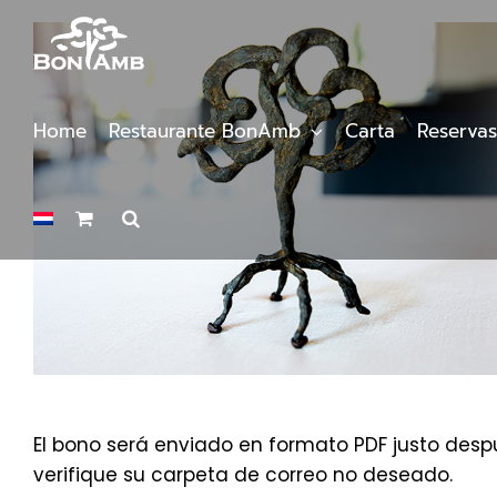
Saltar
al
contenido
Home
Restaurante BonAmb
Carta
Reservas
El bono será enviado en formato PDF justo despu
verifique su carpeta de correo no deseado.