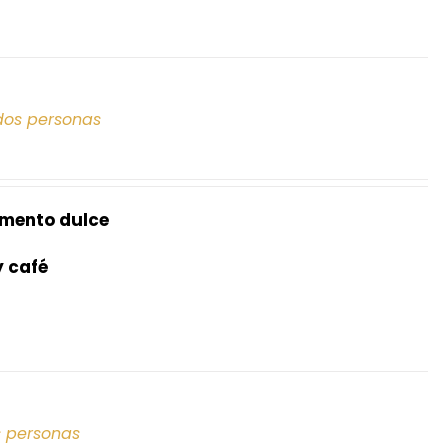
dos personas
mento dulce
y café
s personas