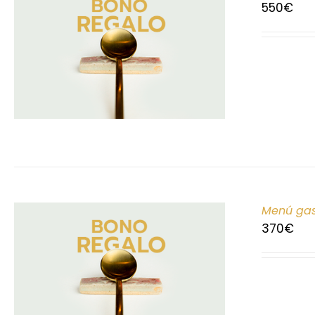
550
€
Menú gas
370
€