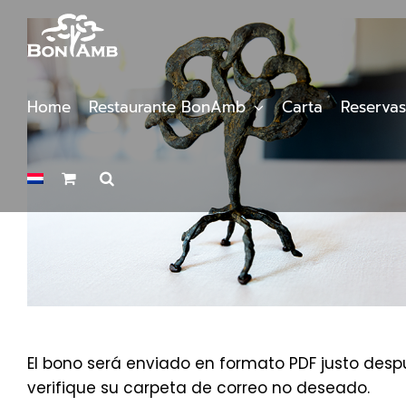
Saltar
al
contenido
Home
Restaurante BonAmb
Carta
Reservas
El bono será enviado en formato PDF justo despu
verifique su carpeta de correo no deseado.