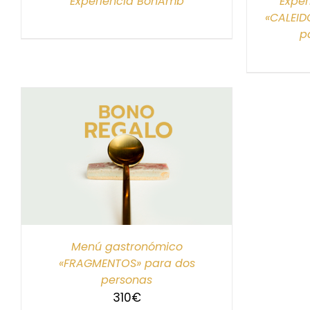
Experiencia BonAmb
Exper
«CALEID
p
S
Menú gastronómico
«FRAGMENTOS» para dos
personas
310
€