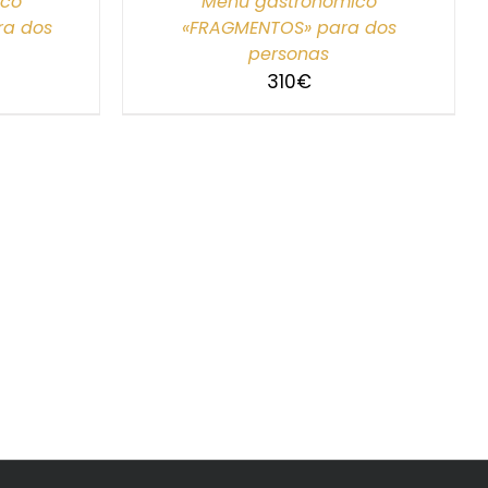
ico
Menú gastronómico
ra dos
«FRAGMENTOS» para dos
personas
310
€