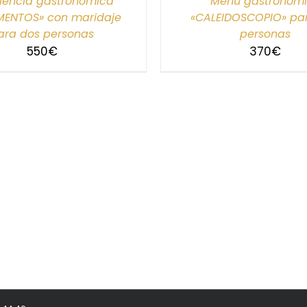
iencia gastronómica
Menú gastronóm
MENTOS» con maridaje
«CALEIDOSCOPIO» pa
ara dos personas
personas
550
€
370
€