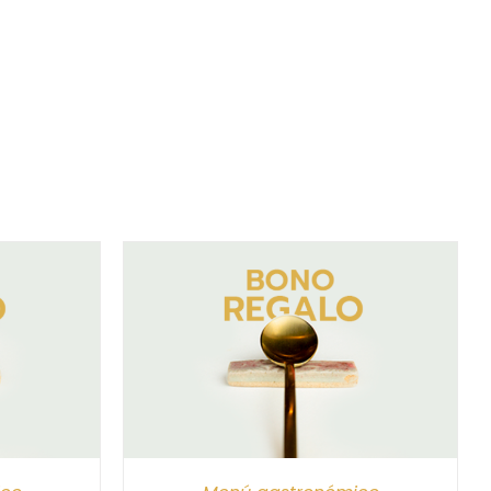
/
DETALLES