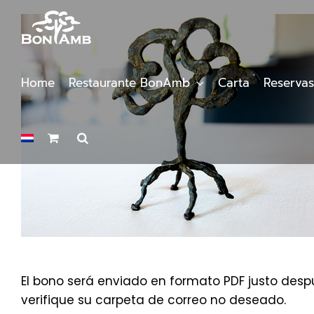
Saltar
al
contenido
Home
Restaurante BonAmb
Carta
Reservas
El bono será enviado en formato PDF justo despu
verifique su carpeta de correo no deseado.