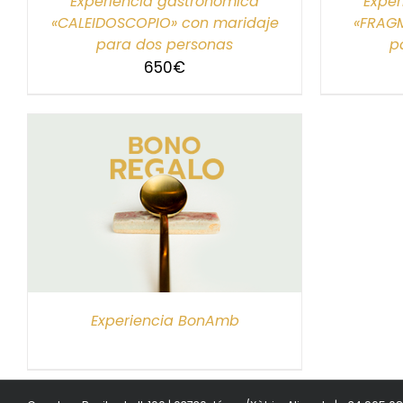
Experiencia gastronómica
Exper
«CALEIDOSCOPIO» con maridaje
«FRAG
para dos personas
p
650
€
S
Experiencia BonAmb