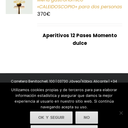
E
«CALEIDOSCOPIO» para dos personas
370
€
S
Aperitivos
12 Pases
Momento
dulce
Carretera Benitachell, 100 | 03730 Jávea/Xàbia, Alicante | +34
965 08 44 40
Utilizamos cookies propias y de terceros para para elaborar
Copyright 2011-2026 BonAmb Restaurant | All Rights Reserved |
información estadística y asegurar que damos la mejor
Política de privacidad
|
Powered by Insertcom
experiencia al usuario en nuestro sitio web. Si continúa
navegando acepta su uso.
OK Y SEGUIR
NO