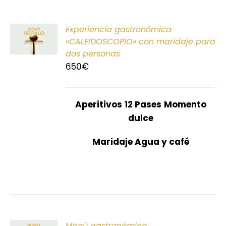
ONAR
Experiencia gastronómica
E
«CALEIDOSCOPIO» con maridaje para
dos personas
S
650
€
Aperitivos
12 Pases
Momento
dulce
Maridaje Agua y café
ONAR
Menú gastronómico