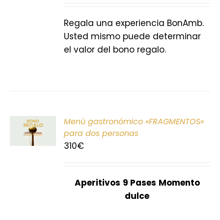
S
Regala una experiencia BonAmb.
Usted mismo puede determinar
el valor del bono regalo.
ONAR
Menú gastronómico «FRAGMENTOS»
E
para dos personas
310
€
S
Aperitivos
9 Pases
Momento
dulce