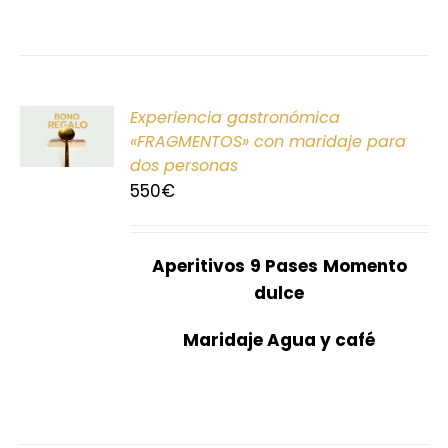
ONAR
Experiencia gastronómica
E
«FRAGMENTOS» con maridaje para
dos personas
S
550
€
Aperitivos
9 Pases
Momento
dulce
Maridaje Agua y café