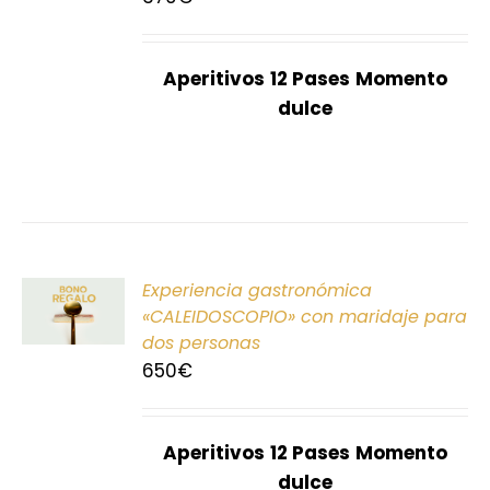
S
Aperitivos
12 Pases
Momento
dulce
ONAR
Experiencia gastronómica
E
«CALEIDOSCOPIO» con maridaje para
dos personas
S
650
€
Aperitivos
12 Pases
Momento
dulce