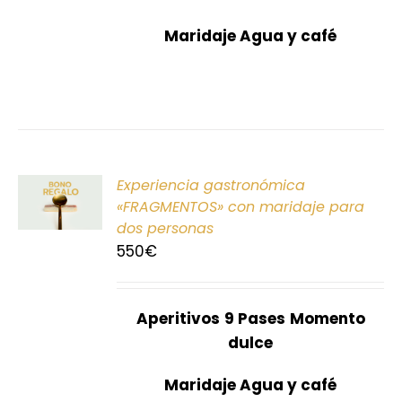
Maridaje Agua y café
ONAR
Experiencia gastronómica
E
«FRAGMENTOS» con maridaje para
dos personas
S
550
€
Aperitivos
9 Pases
Momento
dulce
Maridaje Agua y café