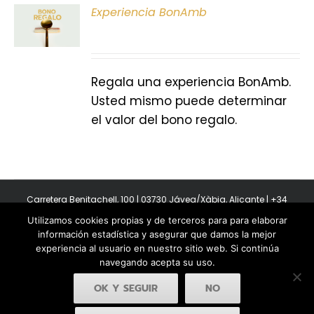
ONAR
Experiencia BonAmb
E
S
Regala una experiencia BonAmb.
Usted mismo puede determinar
el valor del bono regalo.
Carretera Benitachell, 100 | 03730 Jávea/Xàbia, Alicante | +34
965 08 44 40
Utilizamos cookies propias y de terceros para para elaborar
Copyright 2011-2026 BonAmb Restaurant | All Rights Reserved |
información estadística y asegurar que damos la mejor
Política de privacidad
|
Powered by Insertcom
experiencia al usuario en nuestro sitio web. Si continúa
navegando acepta su uso.
OK Y SEGUIR
NO