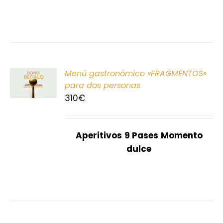
ONAR
Menú gastronómico «FRAGMENTOS»
E
para dos personas
310
€
S
Aperitivos
9 Pases
Momento
dulce