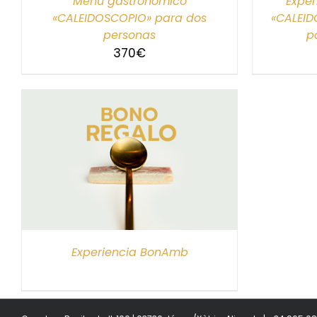
Menú gastronómico
Exper
«CALEIDOSCOPIO» para dos
«CALEID
personas
p
370
€
S
Experiencia BonAmb