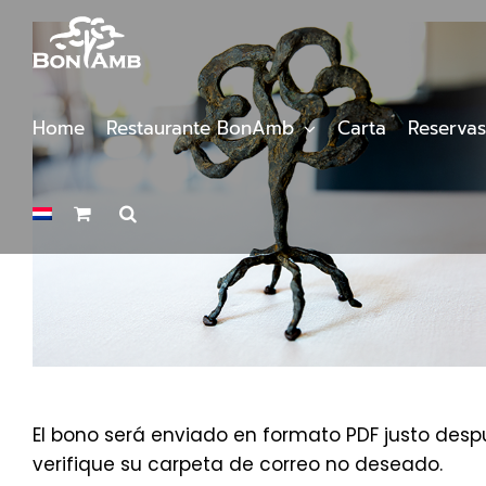
Saltar
al
contenido
Home
Restaurante BonAmb
Carta
Reservas
El bono será enviado en formato PDF justo despu
verifique su carpeta de correo no deseado.