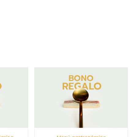
/
DETALLES