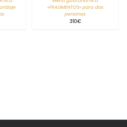
nómica
Menú gastronómico
ridaje
«FRAGMENTOS» para dos
as
personas
310
€