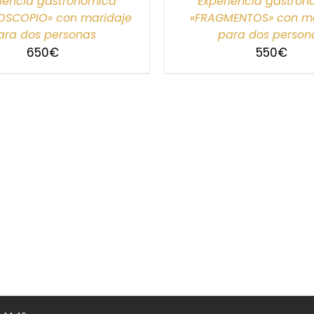
iencia gastronómica
Experiencia gastro
OSCOPIO» con maridaje
«FRAGMENTOS» con ma
ara dos personas
para dos person
650
€
550
€