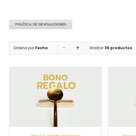
POLÍTICA DE DEVOLUCIONES
Ordena por
Fecha
Mostrar
36 productos
S
SELECCIONAR IMPORTE
/
DETALLES
SELEC