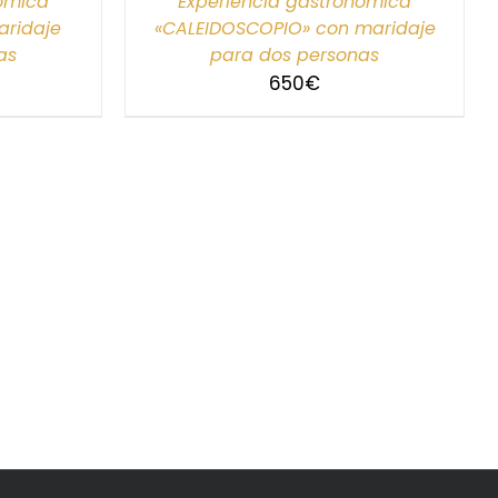
nómica
Experiencia gastronómica
ridaje
«CALEIDOSCOPIO» con maridaje
as
para dos personas
650
€