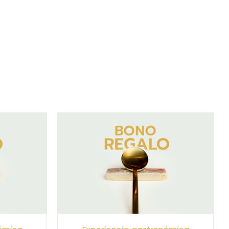
/
DETALLES