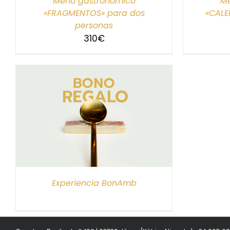
Menú gastronómico
Me
«FRAGMENTOS» para dos
«CALE
personas
310
€
S
Experiencia BonAmb