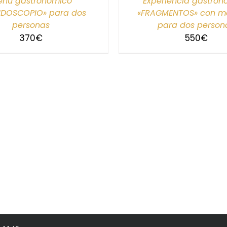
nú gastronómico
Experiencia gastro
IDOSCOPIO» para dos
«FRAGMENTOS» con ma
personas
para dos person
370
€
550
€