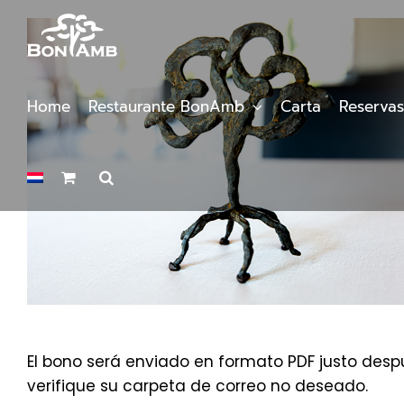
Saltar
al
contenido
Home
Restaurante BonAmb
Carta
Reservas
El bono será enviado en formato PDF justo despu
verifique su carpeta de correo no deseado.