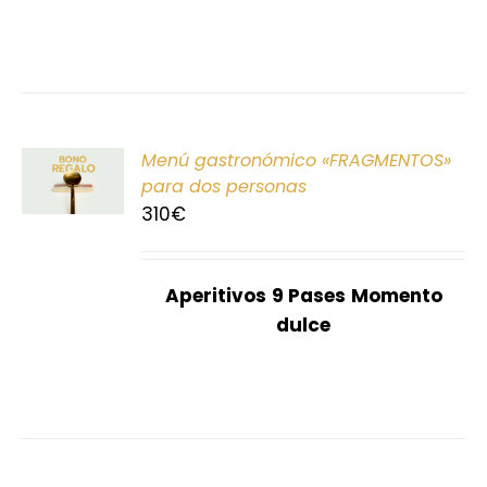
ONAR
Menú gastronómico «FRAGMENTOS»
E
para dos personas
310
€
S
Aperitivos
9 Pases
Momento
dulce