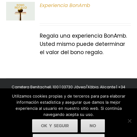
ONAR
Experiencia BonAmb
E
S
Regala una experiencia BonAmb.
Usted mismo puede determinar
el valor del bono regalo.
Carretera Benitachell, 100 | 03730 Jávea/Xàbia, Alicante | +34
965 08 44 40
Utilizamos cookies propias y de terceros para para elaborar
Copyright 2011-2026 BonAmb Restaurant | All Rights Reserved |
información estadística y asegurar que damos la mejor
Política de privacidad
|
Powered by Insertcom
experiencia al usuario en nuestro sitio web. Si continúa
navegando acepta su uso.
OK Y SEGUIR
NO