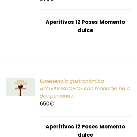
S
Aperitivos
12 Pases
Momento
dulce
ONAR
Experiencia gastronómica
E
«CALEIDOSCOPIO» con maridaje para
dos personas
S
650
€
Aperitivos
12 Pases
Momento
dulce