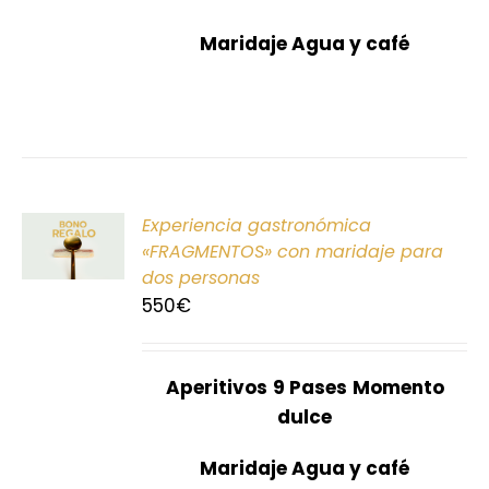
Maridaje Agua y café
ONAR
Experiencia gastronómica
E
«FRAGMENTOS» con maridaje para
dos personas
S
550
€
Aperitivos
9 Pases
Momento
dulce
Maridaje Agua y café