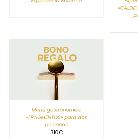
Experiencia BonAmb
Exper
«CALEID
p
S
Menú gastronómico
«FRAGMENTOS» para dos
personas
310
€