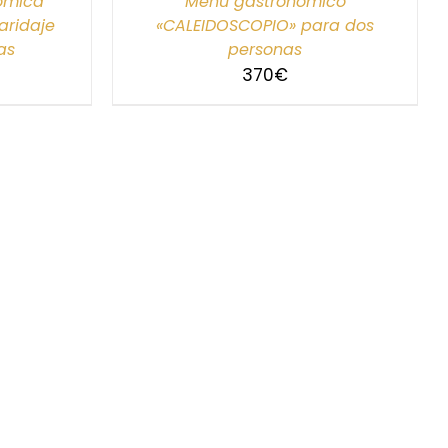
nómica
Menú gastronómico
ridaje
«CALEIDOSCOPIO» para dos
as
personas
370
€