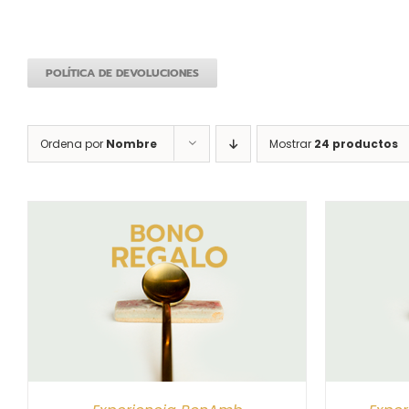
POLÍTICA DE DEVOLUCIONES
Ordena por
Nombre
Mostrar
24 productos
S
SELECCIONAR IMPORTE
/
DETALLES
SELEC