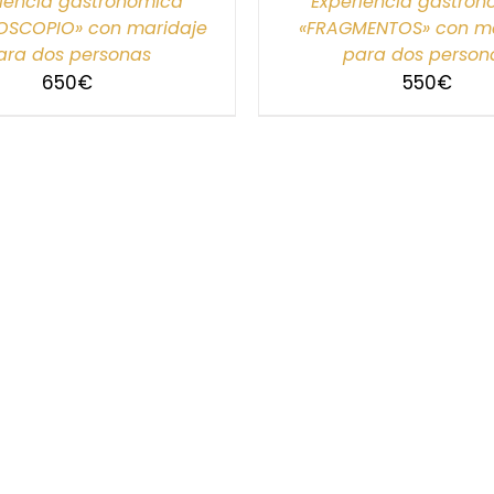
iencia gastronómica
Experiencia gastro
OSCOPIO» con maridaje
«FRAGMENTOS» con ma
ara dos personas
para dos person
650
€
550
€