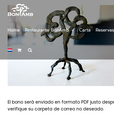
Saltar
al
contenido
Home
Restaurante BonAmb
Carta
Reservas
El bono será enviado en formato PDF justo despu
verifique su carpeta de correo no deseado.