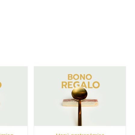
/
DETALLES