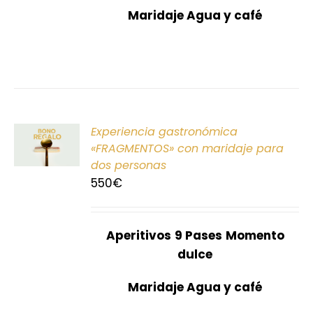
Maridaje Agua y café
ONAR
Experiencia gastronómica
E
«FRAGMENTOS» con maridaje para
dos personas
S
550
€
Aperitivos
9 Pases
Momento
dulce
Maridaje Agua y café