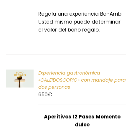
S
Regala una experiencia BonAmb.
Usted mismo puede determinar
el valor del bono regalo.
ONAR
Experiencia gastronómica
E
«CALEIDOSCOPIO» con maridaje para
dos personas
S
650
€
Aperitivos
12 Pases
Momento
dulce