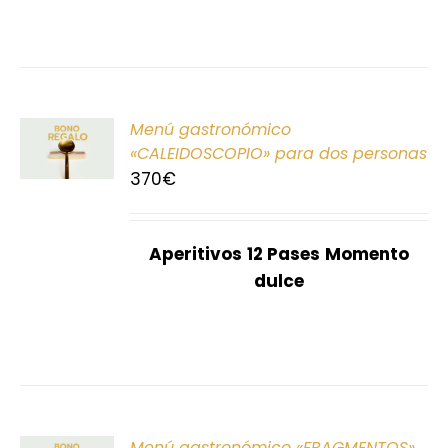
ONAR
Menú gastronómico
E
«CALEIDOSCOPIO» para dos personas
370
€
S
Aperitivos
12 Pases
Momento
dulce
ONAR
Menú gastronómico «FRAGMENTOS»