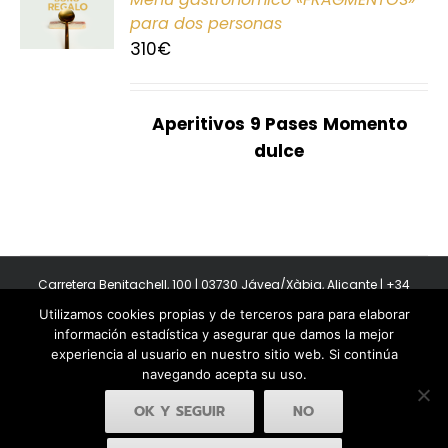
E
para dos personas
310
€
S
Aperitivos
9 Pases
Momento
dulce
Carretera Benitachell, 100 | 03730 Jávea/Xàbia, Alicante | +34
965 08 44 40
Utilizamos cookies propias y de terceros para para elaborar
Copyright 2011-2026 BonAmb Restaurant | All Rights Reserved |
información estadística y asegurar que damos la mejor
Política de privacidad
|
Powered by Insertcom
experiencia al usuario en nuestro sitio web. Si continúa
navegando acepta su uso.
OK Y SEGUIR
NO