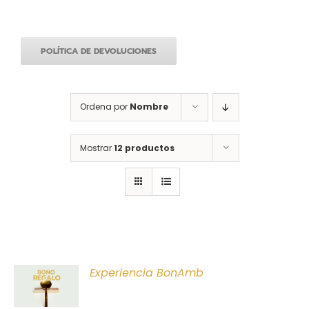
POLÍTICA DE DEVOLUCIONES
Ordena por
Nombre
Mostrar
12 productos
ONAR
Experiencia BonAmb
E