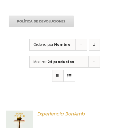
POLÍTICA DE DEVOLUCIONES
Ordena por
Nombre
Mostrar
24 productos
ONAR
Experiencia BonAmb
E