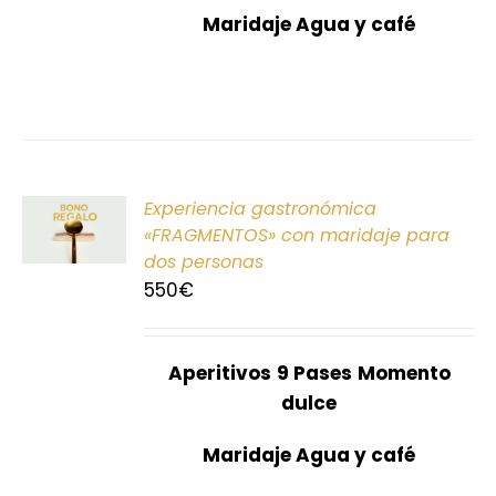
Maridaje Agua y café
ONAR
Experiencia gastronómica
E
«FRAGMENTOS» con maridaje para
dos personas
S
550
€
Aperitivos
9 Pases
Momento
dulce
Maridaje Agua y café