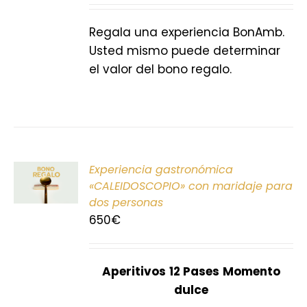
S
Regala una experiencia BonAmb.
Usted mismo puede determinar
el valor del bono regalo.
ONAR
Experiencia gastronómica
E
«CALEIDOSCOPIO» con maridaje para
dos personas
S
650
€
Aperitivos
12 Pases
Momento
dulce