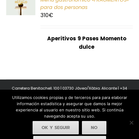
E
para dos personas
310
€
S
Aperitivos
9 Pases
Momento
dulce
Carretera Benitachell, 100 | 03730 Jávea/Xàbia, Alicante | +34
965 08 44 40
Utilizamos cookies propias y de terceros para para elaborar
Copyright 2011-2026 BonAmb Restaurant | All Rights Reserved |
información estadística y asegurar que damos la mejor
Política de privacidad
|
Powered by Insertcom
experiencia al usuario en nuestro sitio web. Si continúa
navegando acepta su uso.
OK Y SEGUIR
NO