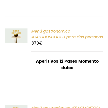
ONAR
Menú gastronómico
E
«CALEIDOSCOPIO» para dos personas
370
€
S
Aperitivos
12 Pases
Momento
dulce
ONAR
Menú gastronómico «FRAGMENTOS»