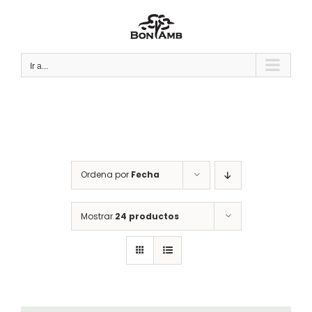
Saltar
al
contenido
Ir a...
Ordena por
Fecha
Mostrar
24 productos