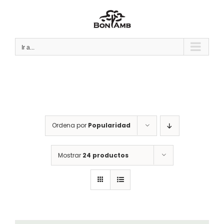
Saltar
al
contenido
Ir a...
Ordena por
Popularidad
Mostrar
24 productos