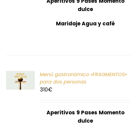
Aperitivos
9 Pases
Momento
dulce
Maridaje Agua y café
ONAR
Menú gastronómico «FRAGMENTOS»
E
para dos personas
310
€
S
Aperitivos
9 Pases
Momento
dulce