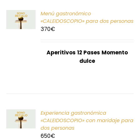
ONAR
Menú gastronómico
E
«CALEIDOSCOPIO» para dos personas
370
€
S
Aperitivos
12 Pases
Momento
dulce
ONAR
Experiencia gastronómica
E
«CALEIDOSCOPIO» con maridaje para
dos personas
S
650
€