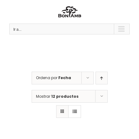
Saltar
al
contenido
Ir a...
Ordena por
Fecha
Mostrar
12 productos