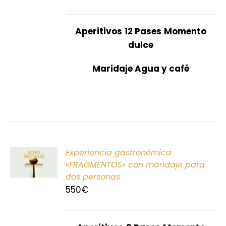
Aperitivos
12 Pases
Momento
dulce
Maridaje Agua y café
ONAR
Experiencia gastronómica
E
«FRAGMENTOS» con maridaje para
dos personas
S
550
€