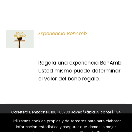
ONAR
Experiencia BonAmb
E
S
Regala una experiencia BonAmb.
Usted mismo puede determinar
el valor del bono regalo.
Carretera Benitachell, 100 | 03730 Jávea/Xàbia, Alicante | +34
965 08 44 40
Utilizamos cookies propias y de terceros para para elaborar
Copyright 2011-2026 BonAmb Restaurant | All Rights Reserved |
información estadística y asegurar que damos la mejor
Política de privacidad
|
Powered by Insertcom