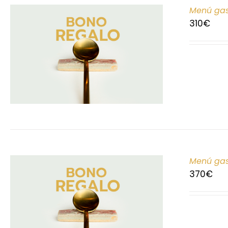
Menú gas
310
€
Menú gas
370
€