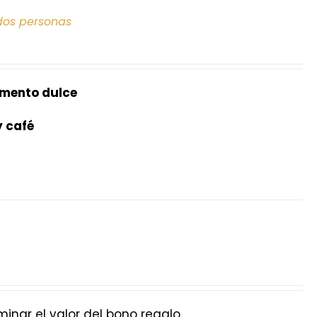
dos personas
mento dulce
y café
nar el valor del bono regalo.