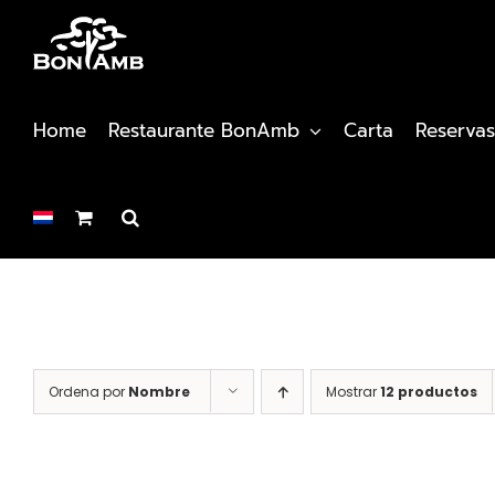
Saltar
al
contenido
Home
Restaurante BonAmb
Carta
Reservas
Ordena por
Nombre
Mostrar
12 productos