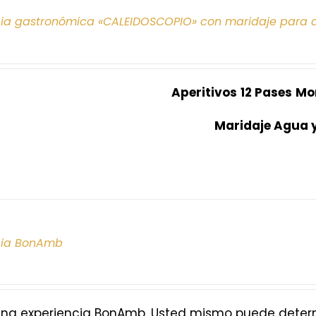
cia gastronómica «CALEIDOSCOPIO» con maridaje para 
Aperitivos
12 Pases
Mo
Maridaje Agua 
cia BonAmb
na experiencia BonAmb. Usted mismo puede determi