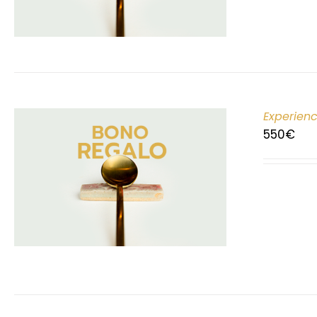
Experien
550
€