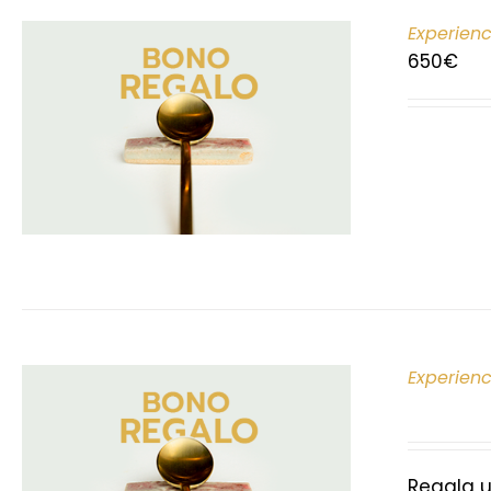
Experien
650
€
Experien
Regala u