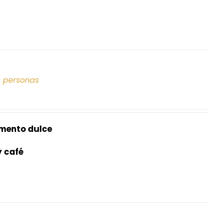
s personas
mento dulce
y café